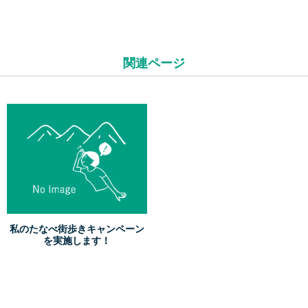
投
稿
ナ
関連ページ
ビ
ゲ
ー
シ
ョ
ン
私のたなべ街歩きキャンペーン
を実施します！