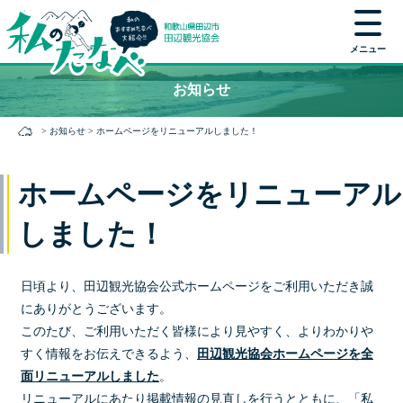
メニュー
本
お知らせ
文
に
>
お知らせ
>
ホームページをリニューアルしました！
ス
キ
ッ
ホームページをリニューアル
プ
しました！
日頃より、田辺観光協会公式ホームページをご利用いただき誠
にありがとうございます。
このたび、ご利用いただく皆様により見やすく、よりわかりや
すく情報をお伝えできるよう、
田辺観光協会ホームページを全
面リニューアルしました
。
リニューアルにあたり掲載情報の見直しを行うとともに、「私