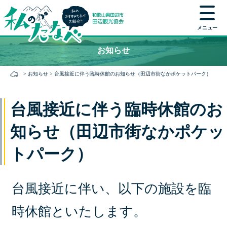
メニュー
本
お知らせ
文
に
>
お知らせ
>
台風接近に伴う臨時休館のお知らせ（田辺市街なかポケットパーク）
ス
キ
ッ
台風接近に伴う臨時休館のお
プ
知らせ（田辺市街なかポケッ
トパーク）
台風接近に伴い、以下の施設を臨
時休館といたします。