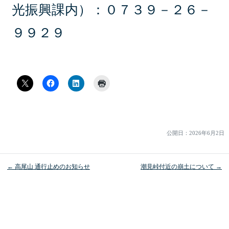
光振興課内）：０７３９－２６－
９９２９
公開日：
2026年6月2日
← 高尾山 通行止めのお知らせ
潮見峠付近の崩土について →
投
稿