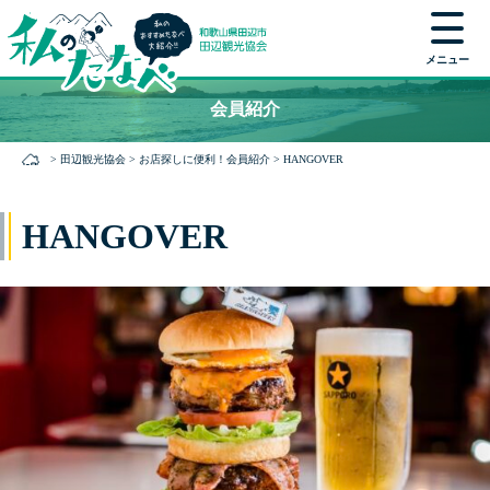
メニュー
本
会員紹介
文
に
>
田辺観光協会
>
お店探しに便利！会員紹介
>
HANGOVER
ス
キ
ッ
HANGOVER
プ