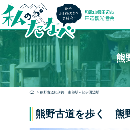
本
文
に
熊
ス
キ
ッ
プ
>
熊野古道紀伊路 南部駅～紀伊田辺駅
熊野古道を歩く 熊