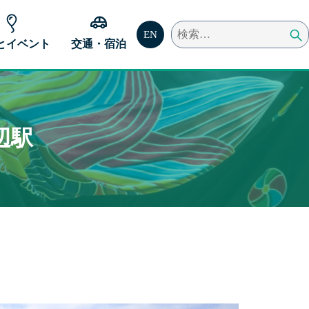
検
EN
とイベント
交通・宿泊
索:
辺駅