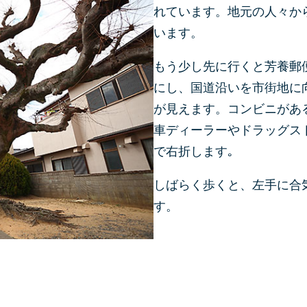
れています。地元の人々か
います。
もう少し先に行くと芳養郵
にし、国道沿いを市街地に
が見えます。コンビニがあ
車ディーラーやドラッグス
で右折します｡
しばらく歩くと、左手に合
す。