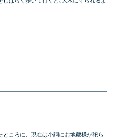
をしばらく歩いて行くと､大木に守られるよ
。
たところに、現在は小詞にお地蔵様が祀ら