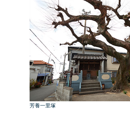
芳養一里塚