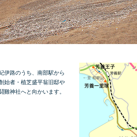
紀伊路のうち、南部駅から
創始者・植芝盛平翁旧邸や
鬪雞神社へと向かいます。