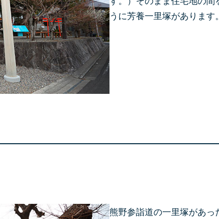
す。）そのまま住宅地の間
うに芳養一里塚があります
熊野参詣道の一里塚があっ