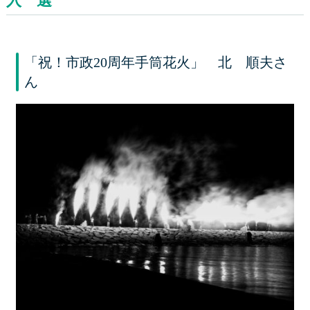
入 選
「祝！市政20周年手筒花火」 北 順夫さ
ん