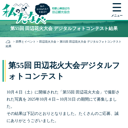
メニュー
本
第55回 田辺花火大会 デジタルフォトコンテスト結果
文
に
>
四季とイベント
>
田辺花火大会
>
第55回 田辺花火大会 デジタルフォトコンテスト
ス
結果
キ
ッ
第55回 田辺花火大会デジタルフ
プ
ォトコンテスト
10月４日（土）に開催された「第55回 田辺花火大会」で撮影さ
れた写真を 2025年10月４日～10月31日 の期間にて募集しまし
た。
その結果は下記のとおりとなりました。たくさんのご応募、誠
にありがとうございました。