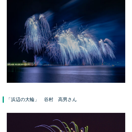
「浜辺の大輪」 谷村 高男さん