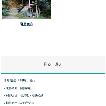
岩屋観音
見る・遊ぶ
世界遺産「熊野古道」
世界遺産 鬪雞神社
熊野古道 長尾坂・潮見峠越
旧田辺市内の熊野古道