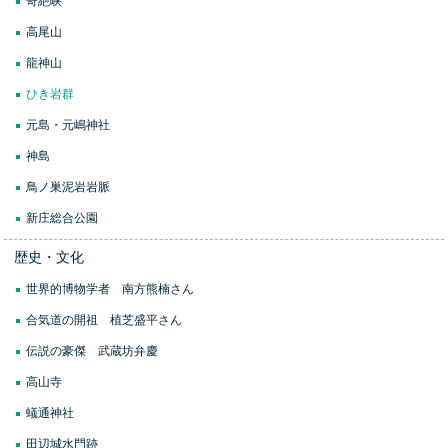
奇絶峡
高尾山
龍神山
ひき岩群
元島・元嶋神社
神島
鳥ノ巣泥岩岩脈
新庄総合公園
歴史・文化
世界的博物学者 南方熊楠さん
合気道の開祖 植芝盛平さん
伝説の豪傑 武蔵坊弁慶
高山寺
蟻通神社
田辺城水門跡