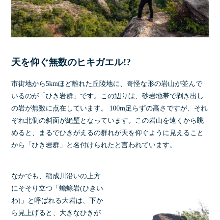
天を仰ぐ無数のヒキガエル!?
市街地から5kmほど離れた丘陵地に、奇怪な形の岩山が並んで
いるのが「ひき岩群」です。この辺りは、砂岩地帯で剥き出し
の岩が無数に点在しています。 100m足らずの高さですが、それ
ぞれ北側の斜面が絶壁となっています。この岩山を遠くから眺
めると、まるでひきがえるの群れが天を仰ぐように見えること
から「ひき岩群」と名付けられたと言われています。
なかでも、稲成川沿いの上方
にそそり立つ「蟾蜍岩(ひきい
わ)」と呼ばれる大岩は、下か
ら見上げると、大きなひきが