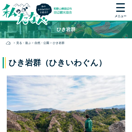
メニュー
本
ひき岩群
文
に
>
見る・遊ぶ
>
自然・公園
>
ひき岩群
ス
キ
ッ
ひき岩群（ひきいわぐん）
プ