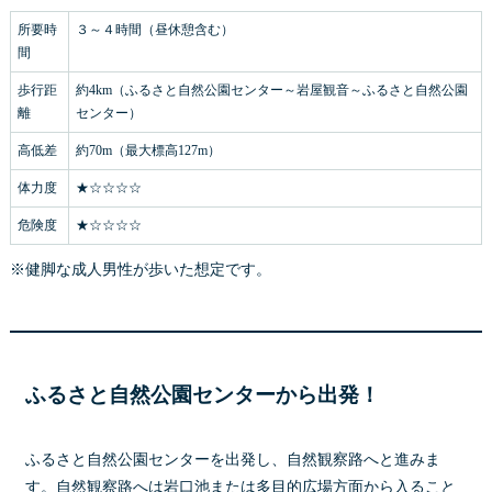
所要時
３～４時間（昼休憩含む）
間
歩行距
約4km（ふるさと自然公園センター～岩屋観音～ふるさと自然公園
離
センター）
高低差
約70m（最大標高127m）
体力度
★☆☆☆☆
危険度
★☆☆☆☆
※健脚な成人男性が歩いた想定です。
ふるさと自然公園センターから出発！
ふるさと自然公園センターを出発し、自然観察路へと進みま
す。自然観察路へは岩口池または多目的広場方面から入ること