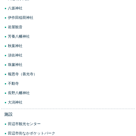
八坂神社
伊作田稲荷神社
岩屋観音
芳養八幡神社
秋葉神社
須佐神社
珠簾神社
報恩寺（善光寺）
不動寺
長野八幡神社
大潟神社
施設
田辺市観光センター
田辺市街なかポケットパーク