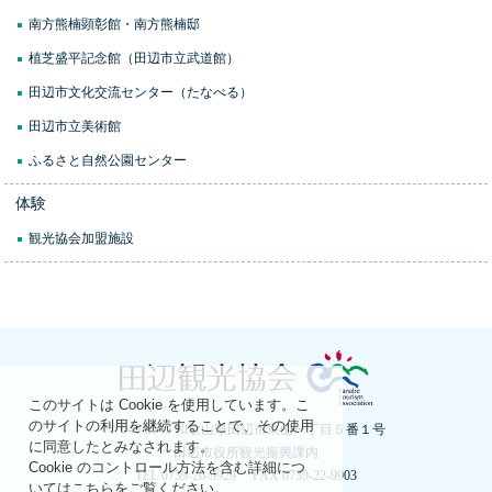
南方熊楠顕彰館・南方熊楠邸
植芝盛平記念館（田辺市立武道館）
田辺市文化交流センター（たなべる）
田辺市立美術館
ふるさと自然公園センター
体験
観光協会加盟施設
このサイトは Cookie を使用しています。こ
のサイトの利用を継続することで、その使用
〒646-8545 和歌山県田辺市東山一丁目５番１号
に同意したとみなされます。
田辺市役所観光振興課内
Cookie のコントロール方法を含む詳細につ
TEL 0739-26-9929 FAX 0739-22-9903
いてはこちらをご覧ください。