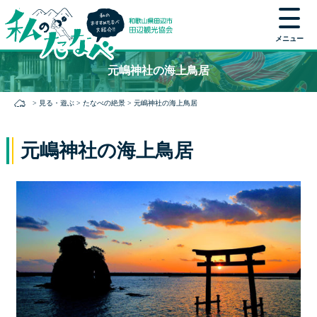
メニュー
本
元嶋神社の海上鳥居
文
に
>
見る・遊ぶ
>
たなべの絶景
>
元嶋神社の海上鳥居
ス
キ
ッ
元嶋神社の海上鳥居
プ