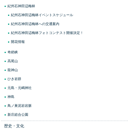
紀州石神田辺梅林
紀州石神田辺梅林イベントスケジュール
紀州石神田辺梅林への交通案内
紀州石神田辺梅林フォトコンテスト開催決定！
開花情報
奇絶峡
高尾山
龍神山
ひき岩群
元島・元嶋神社
神島
鳥ノ巣泥岩岩脈
新庄総合公園
歴史・文化