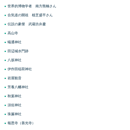
世界的博物学者 南方熊楠さん
合気道の開祖 植芝盛平さん
伝説の豪傑 武蔵坊弁慶
高山寺
蟻通神社
田辺城水門跡
八坂神社
伊作田稲荷神社
岩屋観音
芳養八幡神社
秋葉神社
須佐神社
珠簾神社
報恩寺（善光寺）