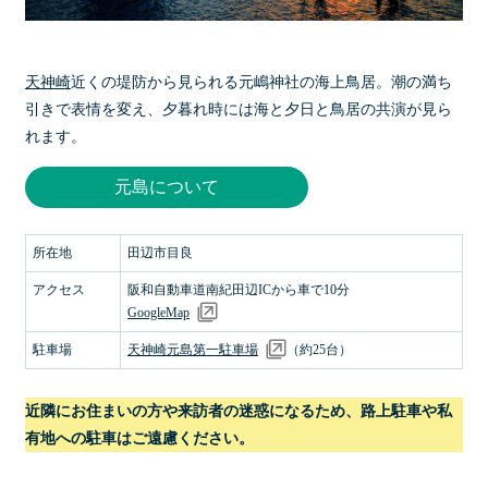
天神崎
近くの堤防から見られる元嶋神社の海上鳥居。潮の満ち
引きで表情を変え、夕暮れ時には海と夕日と鳥居の共演が見ら
れます。
元島について
所在地
田辺市目良
アクセス
阪和自動車道南紀田辺ICから車で10分
GoogleMap
駐車場
天神崎元島第一駐車場
（約25台）
近隣にお住まいの方や来訪者の迷惑になるため、路上駐車や私
有地への駐車はご遠慮ください。