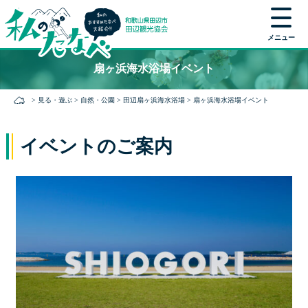
メニュー
本
扇ヶ浜海水浴場イベント
文
に
>
見る・遊ぶ
>
自然・公園
>
田辺扇ヶ浜海水浴場
>
扇ヶ浜海水浴場イベント
ス
キ
ッ
イベントのご案内
プ