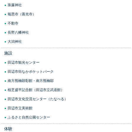
珠簾神社
報恩寺（善光寺）
不動寺
長野八幡神社
大潟神社
施設
田辺市観光センター
田辺市街なかポケットパーク
南方熊楠顕彰館・南方熊楠邸
植芝盛平記念館（田辺市立武道館）
田辺市文化交流センター（たなべる）
田辺市立美術館
ふるさと自然公園センター
体験