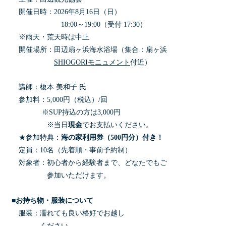
開催日時：2026年8月16日（日）
18:00～19:00（受付 17:30）
※雨天・荒天時は中止
開催場所：田辺扇ヶ浜海水浴場（集合：扇ヶ浜
SHIOGORIモニュメント
付近）
講師：榎本 美和子 氏
参加料：5,000円（税込）/回
※SUP持込の方は3,000円
※当日
現金
でお支払いください。
★参加特典：
海の家利用券（500円分）付き！
定員：10名（先着順・事前予約制）
対象者：初心者から経験者まで、どなたでもご
参加いただけます。
■お持ち物・服装について
服装：濡れても良い格好でお越し
ください。