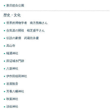
新庄総合公園
歴史・文化
世界的博物学者 南方熊楠さん
合気道の開祖 植芝盛平さん
伝説の豪傑 武蔵坊弁慶
高山寺
蟻通神社
田辺城水門跡
八坂神社
伊作田稲荷神社
岩屋観音
芳養八幡神社
秋葉神社
須佐神社