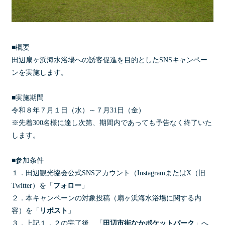
■概要
田辺扇ヶ浜海水浴場への誘客促進を目的としたSNSキャンペー
ンを実施します。
■実施期間
令和８年７月１日（水）～７月31日（金）
※先着300名様に達し次第、期間内であっても予告なく終了いた
します。
■参加条件
１．田辺観光協会公式SNSアカウント（InstagramまたはX（旧
Twitter）を「
フォロー
」
２．本キャンペーンの対象投稿（扇ヶ浜海水浴場に関する内
容）を「
リポスト
」
３．上記１．２の完了後、「
田辺市街なかポケットパーク
」へ