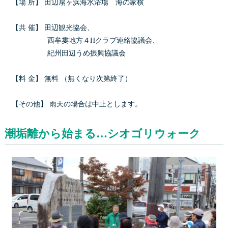
【場 所】 田辺扇ヶ浜海水浴場 海の家横
【共 催】 田辺観光協会、
西牟婁地方４Hクラブ連絡協議会、
紀州田辺うめ振興協議会
【料 金】 無料 （無くなり次第終了）
【その他】 雨天の場合は中止とします。
潮垢離から始まる…シオゴリウォーク