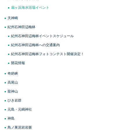
扇ヶ浜海水浴場イベント
天神崎
紀州石神田辺梅林
紀州石神田辺梅林イベントスケジュール
紀州石神田辺梅林への交通案内
紀州石神田辺梅林フォトコンテスト開催決定！
開花情報
奇絶峡
高尾山
龍神山
ひき岩群
元島・元嶋神社
神島
鳥ノ巣泥岩岩脈