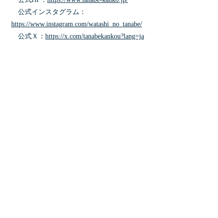
公式インスタグラム：
https://www.instagram.com/watashi_no_tanabe/
公式Ｘ：
https://x.com/tanabekankou?lang=ja