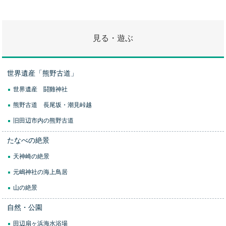
見る・遊ぶ
世界遺産「熊野古道」
世界遺産 鬪雞神社
熊野古道 長尾坂・潮見峠越
旧田辺市内の熊野古道
たなべの絶景
天神崎の絶景
元嶋神社の海上鳥居
山の絶景
自然・公園
田辺扇ヶ浜海水浴場