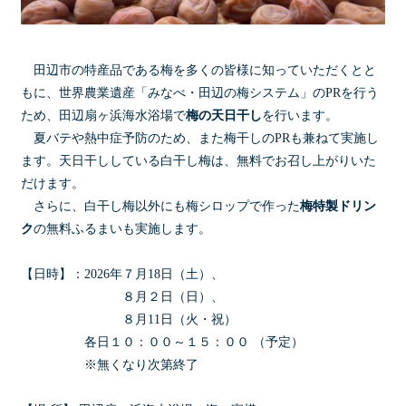
田辺市の特産品である梅を多くの皆様に知っていただくとと
もに、世界農業遺産「みなべ・田辺の梅システム」のPRを行う
ため、田辺扇ヶ浜海水浴場で
梅の天日干し
を行います。
夏バテや熱中症予防のため、また梅干しのPRも兼ねて実施し
ます。天日干ししている白干し梅は、無料でお召し上がりいた
だけます。
さらに、白干し梅以外にも梅シロップで作った
梅特製ドリン
ク
の無料ふるまいも実施します。
【日時】：2026年７月18日（土）、
８月２日（日）、
８月11日（火・祝）
各日１０：００～１５：００ （予定）
※無くなり次第終了