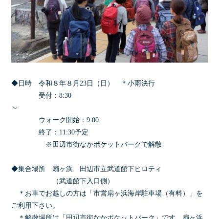
◆日時 令和８年８月23日（日） ＊小雨決行
受付：8:30
～
ウォーク開始：9:00
終了：11:30予定
※田辺市街なかポケットパークで解散
◆集合場所 扇ヶ浜 田辺市立武道館下ピロティ
（武道館下入口側）
＊お車でお越しの方は「市営扇ヶ浜海岸駐車場（有料）」を
ご利用下さい。
＊解散場所は「田辺市街なかポケットパーク」です。扇ヶ浜