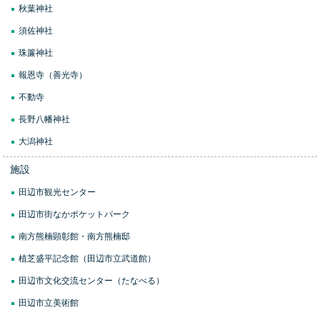
秋葉神社
須佐神社
珠簾神社
報恩寺（善光寺）
不動寺
長野八幡神社
大潟神社
施設
田辺市観光センター
田辺市街なかポケットパーク
南方熊楠顕彰館・南方熊楠邸
植芝盛平記念館（田辺市立武道館）
田辺市文化交流センター（たなべる）
田辺市立美術館