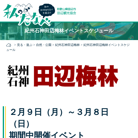
本
紀州石神田辺梅林イベントスケジュール
文
に
>
見る・遊ぶ
>
自然・公園
>
紀州石神田辺梅林
>
紀州石神田辺梅林イベントスケジ
ス
ュール
キ
ッ
プ
２月９日（月）～３月８日
（日
期間中開催イベント