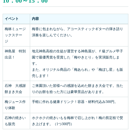
10：00～15：00
イベント
内容
梅林ミュージ
梅香に包まれながら、アコースティックギターの弾き語り
ックステー
演奏を楽しんでください。
ジ
神島屋 特別
地元神島高校の生徒が運営する神島屋が、Ｆ級グルメ甲子
出店！
園で最優秀賞を受賞した「梅やきとり」を実演販売しま
す。
また、オリジナル商品の「梅あられ」や「梅ぼし星」も販
売します！
石神 大感謝
ご来園頂いた皆様への感謝を込めた餅まき大会です。当た
餅まき大会
りのお餅を拾った方には豪華景品があります。
梅ジュース作
手軽に作れる健康ドリンク！容器・材料代込み500円。
り体験
石神の焼きい
ホクホクの焼きいもを梅林で召し上がれ！梅の剪定枝で焚
も販売
き上げます。（1つ300円）