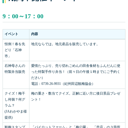
9：00～17：00
イベント
内容
恒例！春を先
地元ならでは。地元産品を販売しています。
どり「石神
市」
石神母さんの
愛情たっぷり、売り切れごめんの田舎食材をふんだんに使
特製弁当販売
った特製手作り弁当！（前々日の午後１時までにご予約く
ださい）
電話：0739-26-9931（紀州田辺観梅協会）
クイズ！梅干
梅の重さ・数当てクイズ。正解に近い方に後日景品プレゼ
し何個？何グ
ント！
ラム？
(JAわかやま様
提供)
観梅スタンプ
「パイロットファーム」と「梅公園」、「売店」の３箇所