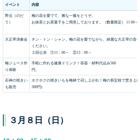
イベント
内容
野点（のだ
梅の花を愛でて、雅な一服をどうぞ。
て）
お抹茶とお茶菓子をご用意しております。（数量限定） 11:00～14
大正琴演奏会
チン・トン・シャン。梅の花を愛でながら、綺麗な大正琴の音
ください。
２回公演 ①11：00～ ②13：00～
梅ジュース作
手軽に作れる健康ドリンク！容器・材料代込み500
り体験
円
石神の焼きい
ホクホクの焼きいもを梅林で召し上がれ！梅の剪定枝で焚き上げ
も販売
300円)
３月８日（日）