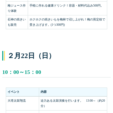
梅ジュース作
手軽に作れる健康ドリンク！容器・材料代込み500円。
り体験
石神の焼きい
ホクホクの焼きいもを梅林で召し上がれ！梅の剪定枝で
も販売
焚き上げます。(1つ300円)
２月22日（日）
10：00～15：00
イベント
内容
大塔太鼓翔流
迫力ある太鼓演奏を行います。 13:00～（約20
分）