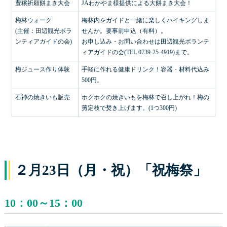
豊穣祈願餅まき大会
JAわかやま様提供による大餅まき大会！
梅林ウォーク
梅林内をガイドと一緒に楽しくハイキングしま
(主催：田辺観光ボラ
せんか。要事前申込（有料）。
ンティアガイドの会)
お申し込み・お問い合わせは田辺観光ボランテ
ィアガイドの会(TEL 0739-25-4919)まで。
梅ジュース作り体験
手軽に作れる健康ドリンク！容器・材料代込み
500円。
石神の焼きいも販売
ホクホクの焼きいもを梅林で召し上がれ！梅の
剪定枝で焚き上げます。(1つ300円)
２月23日（月・祝）「祝梅祭」
10：00～15：00